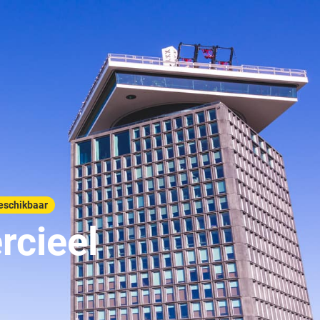
eschikbaar
cieel