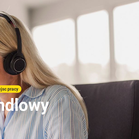
jsc pracy
andlowy