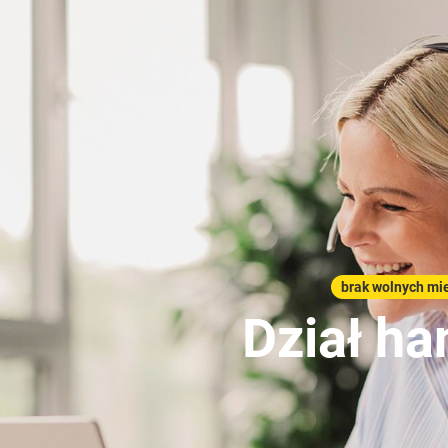
brak wolnych mie
Dział h